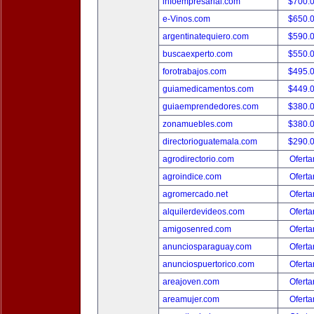
infoempresarial.com
$700.
e-Vinos.com
$650.
argentinatequiero.com
$590.
buscaexperto.com
$550.
forotrabajos.com
$495.
guiamedicamentos.com
$449.
guiaemprendedores.com
$380.
zonamuebles.com
$380.
directorioguatemala.com
$290.
agrodirectorio.com
Oferta
agroindice.com
Oferta
agromercado.net
Oferta
alquilerdevideos.com
Oferta
amigosenred.com
Oferta
anunciosparaguay.com
Oferta
anunciospuertorico.com
Oferta
areajoven.com
Oferta
areamujer.com
Oferta