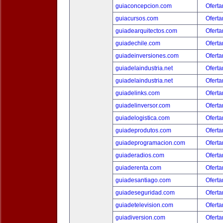
guiaconcepcion.com
Oferta
guiacursos.com
Oferta
guiadearquitectos.com
Oferta
guiadechile.com
Oferta
guiadeinversiones.com
Oferta
guiadelaindustria.net
Oferta
guiadelaindustria.net
Oferta
guiadelinks.com
Oferta
guiadelinversor.com
Oferta
guiadelogistica.com
Oferta
guiadeprodutos.com
Oferta
guiadeprogramacion.com
Oferta
guiaderadios.com
Oferta
guiaderenta.com
Oferta
guiadesantiago.com
Oferta
guiadeseguridad.com
Oferta
guiadetelevision.com
Oferta
guiadiversion.com
Oferta