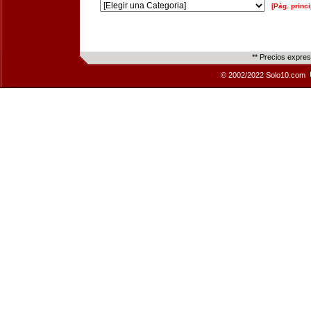
[Pág. princi
** Precios expre
© 2002/2022 Solo10.com