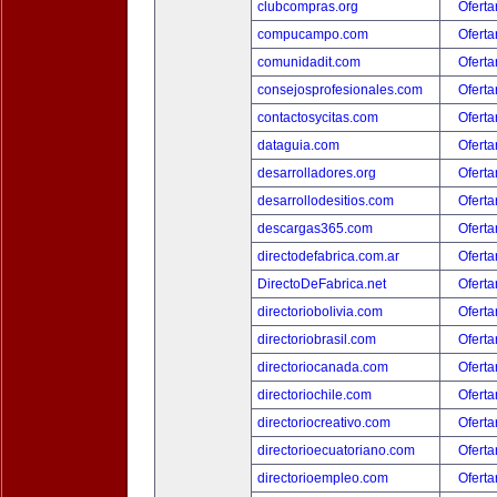
clubcompras.org
Oferta
compucampo.com
Oferta
comunidadit.com
Oferta
consejosprofesionales.com
Oferta
contactosycitas.com
Oferta
dataguia.com
Oferta
desarrolladores.org
Oferta
desarrollodesitios.com
Oferta
descargas365.com
Oferta
directodefabrica.com.ar
Oferta
DirectoDeFabrica.net
Oferta
directoriobolivia.com
Oferta
directoriobrasil.com
Oferta
directoriocanada.com
Oferta
directoriochile.com
Oferta
directoriocreativo.com
Oferta
directorioecuatoriano.com
Oferta
directorioempleo.com
Oferta