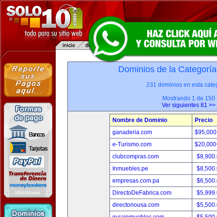
Dominios de la Categoría
231 dominios en esta categ
Mostrando 1 de 150
Ver siguientes 81 >>
Nombre de Dominio
Precio
ganaderia.com
$95,000
e-Turismo.com
$20,000
clubcompras.com
$8,900
Inmuebles.pe
$8,500
empresas.com.pa
$6,500
DirectoDeFabrica.com
$5,999
directoriousa.com
$5,500