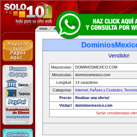
DominiosMexic
Vendido!
Mayusculas:
DOMINIOSMEXICO.COM
Minusculas:
dominiosmexico.com
Longitud:
14 caracteres
Categorias:
Internet
,
PaÃ­ses y Ciudades
,
Tecnolo
Precio:
Realizar una oferta!
Visitar!
dominiosmexico.com
Serán consideradas ofer