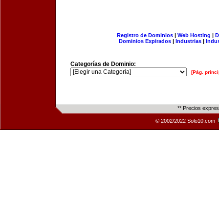
Registro de Dominios
|
Web Hosting
|
D
Dominios Expirados
|
Industrias
|
Indu
Categorías de Dominio:
[Pág. princi
** Precios expre
© 2002/2022 Solo10.com