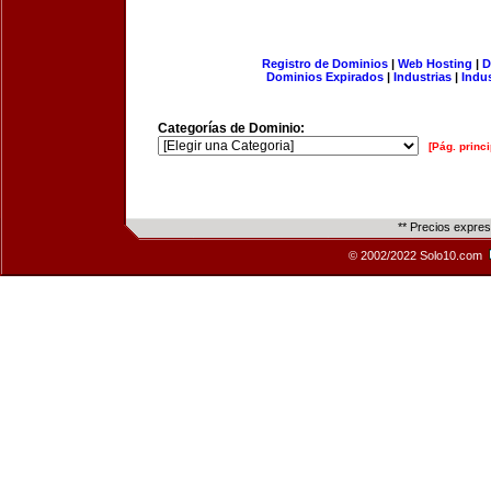
Registro de Dominios
|
Web Hosting
|
D
Dominios Expirados
|
Industrias
|
Indu
Categorías de Dominio:
[Pág. princi
** Precios expre
© 2002/2022 Solo10.com