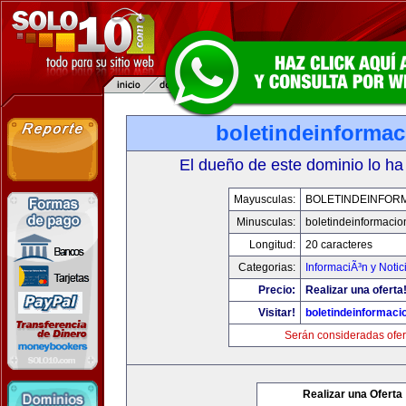
boletindeinforma
El dueño de este dominio lo ha
Mayusculas:
BOLETINDEINFOR
Minusculas:
boletindeinformaci
Longitud:
20 caracteres
Categorias:
InformaciÃ³n y Notic
Precio:
Realizar una oferta
Visitar!
boletindeinformaci
Serán consideradas ofer
Realizar una Oferta