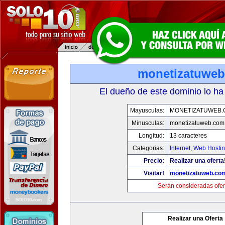
monetizatuwe
El dueño de este dominio lo ha
Mayusculas:
MONETIZATUWEB
Minusculas:
monetizatuweb.com
Longitud:
13 caracteres
Categorias:
Internet
,
Web Hostin
Precio:
Realizar una oferta
Visitar!
monetizatuweb.co
Serán consideradas ofer
Realizar una Oferta