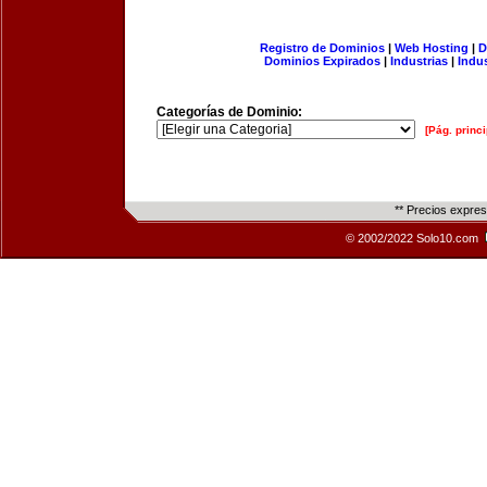
Registro de Dominios
|
Web Hosting
|
D
Dominios Expirados
|
Industrias
|
Indu
Categorías de Dominio:
[Pág. princi
** Precios expre
© 2002/2022 Solo10.com