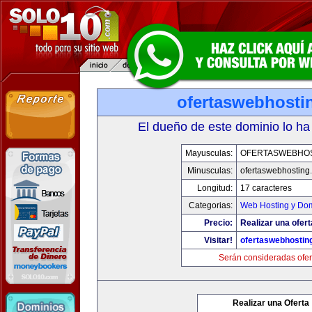
ofertaswebhosti
El dueño de este dominio lo ha
Mayusculas:
OFERTASWEBHO
Minusculas:
ofertaswebhosting
Longitud:
17 caracteres
Categorias:
Web Hosting y Do
Precio:
Realizar una ofert
Visitar!
ofertaswebhostin
Serán consideradas ofer
Realizar una Oferta