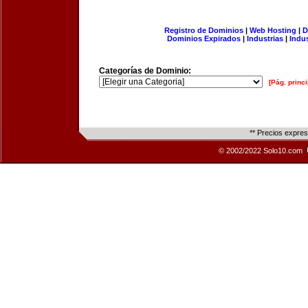
Registro de Dominios
|
Web Hosting
|
D
Dominios Expirados
|
Industrias
|
Indu
Categorías de Dominio:
[Pág. princi
** Precios expre
© 2002/2022 Solo10.com