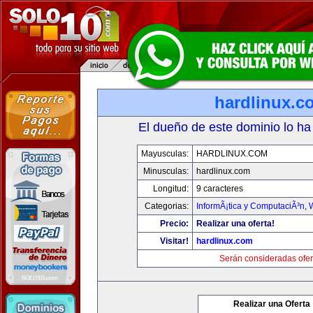
hardlinux.c
El dueño de este dominio lo ha
Mayusculas:
HARDLINUX.COM
Minusculas:
hardlinux.com
Longitud:
9 caracteres
Categorias:
InformÃ¡tica y ComputaciÃ³n
,
Precio:
Realizar una oferta!
Visitar!
hardlinux.com
Serán consideradas ofer
Realizar una Oferta