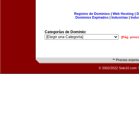
Registro de Dominios
|
Web Hosting
|
D
Dominios Expirados
|
Industrias
|
Indu
Categorías de Dominio:
[Pág. princi
** Precios expre
© 2002/2022 Solo10.com