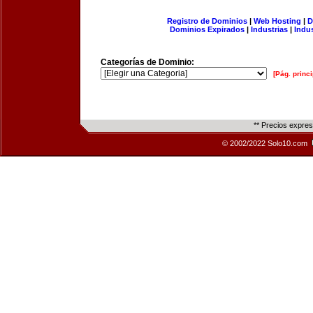
Registro de Dominios
|
Web Hosting
|
D
Dominios Expirados
|
Industrias
|
Indu
Categorías de Dominio:
[Pág. princi
** Precios expre
© 2002/2022 Solo10.com