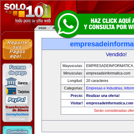
empresadeinforma
Vendido!
Mayusculas:
EMPRESADEINFORMATICA
Minusculas:
empresadeinformatica.com
Longitud:
20 caracteres
Categorias:
Empresas e Industrias
,
Infor
Precio:
Realizar una oferta!
Visitar!
empresadeinformatica.com
Serán consideradas ofer