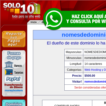
nomesdedomini
El dueño de este dominio lo ha
Mayusculas:
NOMESDEDOMI
Minusculas:
nomesdedomini
Longitud:
14 caracteres
Categorias:
Web Hosting y D
Precio:
$500.00
Visitar!
nomesdedomini
Serán consideradas ofer
R