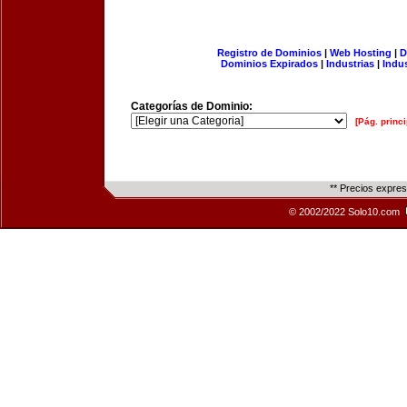
Registro de Dominios
|
Web Hosting
|
D
Dominios Expirados
|
Industrias
|
Indu
Categorías de Dominio:
[Pág. princi
** Precios expre
© 2002/2022 Solo10.com