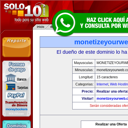
monetizeyourw
El dueño de este dominio lo ha
Mayusculas:
MONETIZEYOURW
Minusculas:
monetizeyourweb.
Longitud:
15 caracteres
Categorias:
Internet
,
Web Hostin
Precio:
Realizar una oferta
Visitar!
monetizeyourweb.
Serán consideradas ofer
Realizar una Oferta