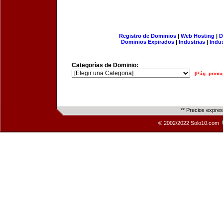
Registro de Dominios
|
Web Hosting
|
D
Dominios Expirados
|
Industrias
|
Indu
Categorías de Dominio:
[Pág. princi
** Precios expre
© 2002/2022 Solo10.com