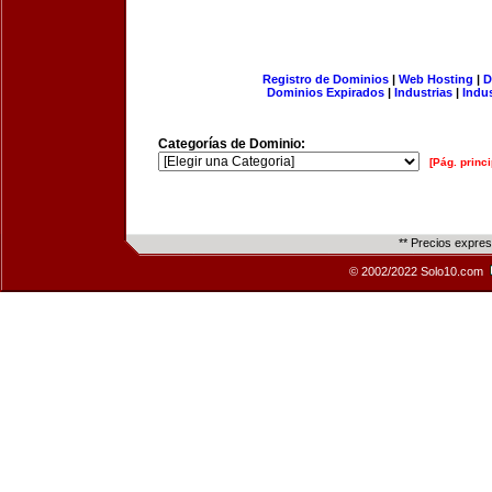
Registro de Dominios
|
Web Hosting
|
D
Dominios Expirados
|
Industrias
|
Indu
Categorías de Dominio:
[Pág. princi
** Precios expre
© 2002/2022 Solo10.com