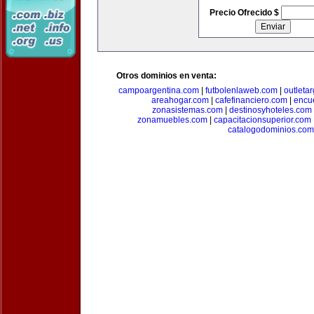
Precio Ofrecido $
Otros dominios en venta:
campoargentina.com
|
futbolenlaweb.com
|
outleta
areahogar.com
|
cafefinanciero.com
|
encu
zonasistemas.com
|
destinosyhoteles.com
zonamuebles.com
|
capacitacionsuperior.com
catalogodominios.com