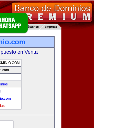
nio.com
 puesto en Venta
MINIO.COM
o.com
inios
!
io.com
tas