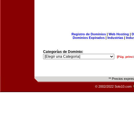
Registro de Dominios
|
Web Hosting
|
D
Dominios Expirados
|
Industrias
|
Indu
Categorías de Dominio:
[Pág. princi
** Precios expre
© 2002/2022 Solo10.com