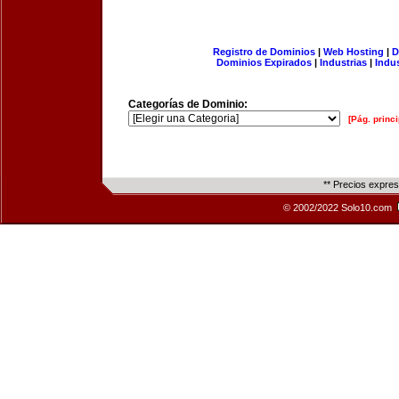
Registro de Dominios
|
Web Hosting
|
D
Dominios Expirados
|
Industrias
|
Indu
Categorías de Dominio:
[Pág. princi
** Precios expre
© 2002/2022 Solo10.com