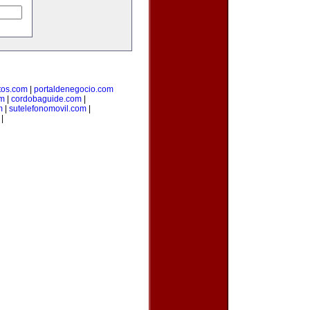
os.com
|
portaldenegocio.com
om
|
cordobaguide.com
|
m
|
sutelefonomovil.com
|
|