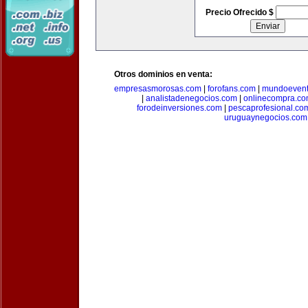
Precio Ofrecido $
Otros dominios en venta:
empresasmorosas.com
|
forofans.com
|
mundoevent
|
analistadenegocios.com
|
onlinecompra.c
forodeinversiones.com
|
pescaprofesional.co
uruguaynegocios.com