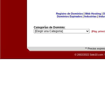
Registro de Dominios
|
Web Hosting
|
D
Dominios Expirados
|
Industrias
|
Indu
Categorías de Dominio:
[Pág. princi
** Precios expre
© 2002/2022 Solo10.com