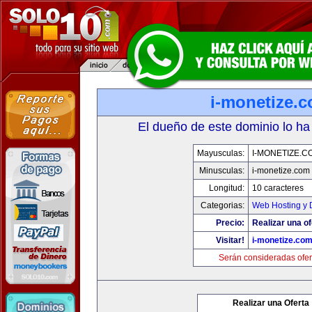
i-monetize.
El dueño de este dominio lo ha
Mayusculas:
I-MONETIZE.C
Minusculas:
i-monetize.com
Longitud:
10 caracteres
Categorias:
Web Hosting y 
Precio:
Realizar una of
Visitar!
i-monetize.co
Serán consideradas ofer
Realizar una Oferta