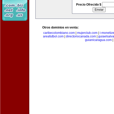
Precio Ofrecido $
Otros dominios en venta:
caribecolombiano.com
|
mujerclub.com
|
i-monetiz
areafutbol.com
|
directoriocanada.com
|
guiaelsalv
guianicaragua.com
|