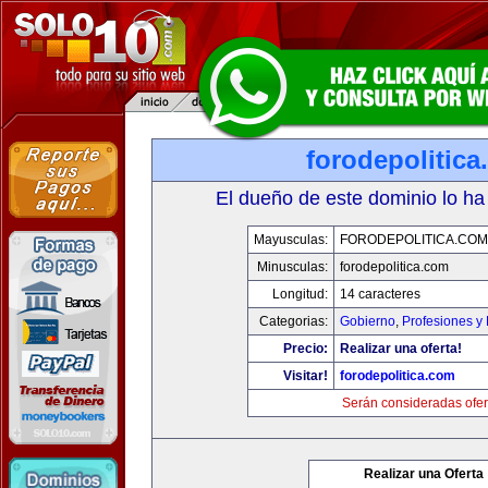
forodepolitic
El dueño de este dominio lo ha
Mayusculas:
FORODEPOLITICA.COM
Minusculas:
forodepolitica.com
Longitud:
14 caracteres
Categorias:
Gobierno
,
Profesiones y
Precio:
Realizar una oferta!
Visitar!
forodepolitica.com
Serán consideradas ofer
Realizar una Oferta