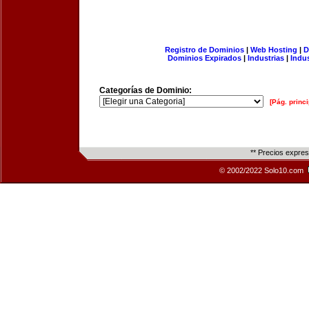
Registro de Dominios
|
Web Hosting
|
D
Dominios Expirados
|
Industrias
|
Indu
Categorías de Dominio:
[Pág. princi
** Precios expre
© 2002/2022 Solo10.com