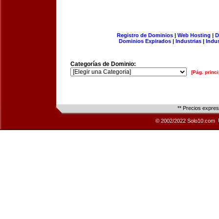
Registro de Dominios
|
Web Hosting
|
D
Dominios Expirados
|
Industrias
|
Indu
Categorías de Dominio:
[Pág. princi
** Precios expre
© 2002/2022 Solo10.com