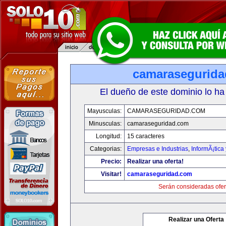
camarasegurid
El dueño de este dominio lo ha
Mayusculas:
CAMARASEGURIDAD.COM
Minusculas:
camaraseguridad.com
Longitud:
15 caracteres
Categorias:
Empresas e Industrias
,
InformÃ¡tica
Precio:
Realizar una oferta!
Visitar!
camaraseguridad.com
Serán consideradas ofer
Realizar una Oferta