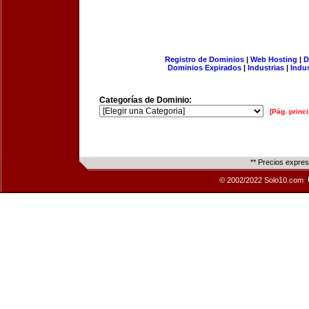
Registro de Dominios
|
Web Hosting
|
D
Dominios Expirados
|
Industrias
|
Indu
Categorías de Dominio:
[Pág. princi
** Precios expre
© 2002/2022 Solo10.com