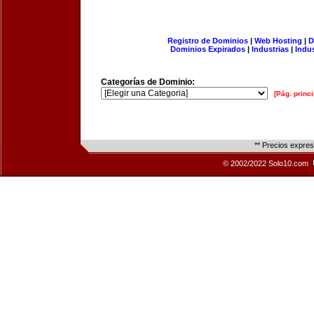
Registro de Dominios
|
Web Hosting
|
D
Dominios Expirados
|
Industrias
|
Indu
Categorías de Dominio:
[Pág. princi
** Precios expre
© 2002/2022 Solo10.com