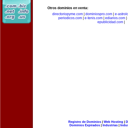
Otros dominios en venta:
directoriopyme.com
|
dominiospro.com
|
e-astrol
periodicos.com
|
e-tenis.com
|
ediarios.com
|
epublicidad.com
|
Registro de Dominios
|
Web Hosting
|
D
Dominios Expirados
|
Industrias
|
Indu