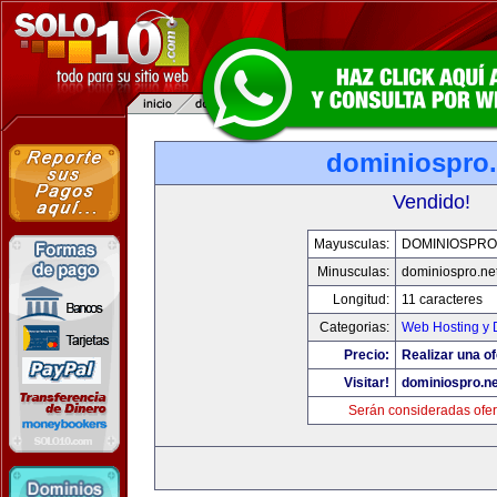
dominiospro.
Vendido!
Mayusculas:
DOMINIOSPRO
Minusculas:
dominiospro.ne
Longitud:
11 caracteres
Categorias:
Web Hosting y 
Precio:
Realizar una of
Visitar!
dominiospro.ne
Serán consideradas ofer