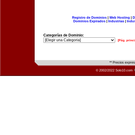
Registro de Dominios
|
Web Hosting
|
D
Dominios Expirados
|
Industrias
|
Indu
Categorías de Dominio:
[Pág. princi
** Precios expre
© 2002/2022 Solo10.com