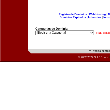
Registro de Dominios
|
Web Hosting
|
D
Dominios Expirados
|
Industrias
|
Indu
Categorías de Dominio:
[Pág. princi
** Precios expre
© 2002/2022 Solo10.com