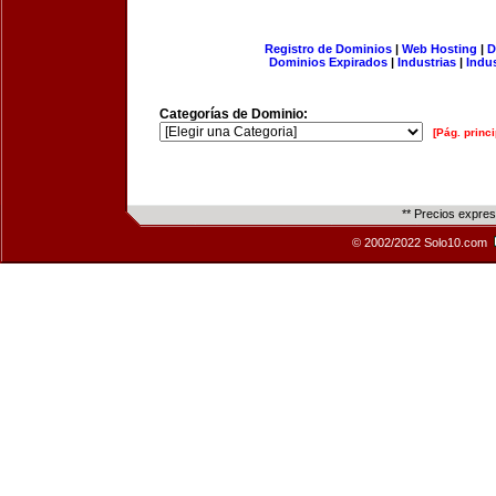
Registro de Dominios
|
Web Hosting
|
D
Dominios Expirados
|
Industrias
|
Indu
Categorías de Dominio:
[Pág. princi
** Precios expre
© 2002/2022 Solo10.com