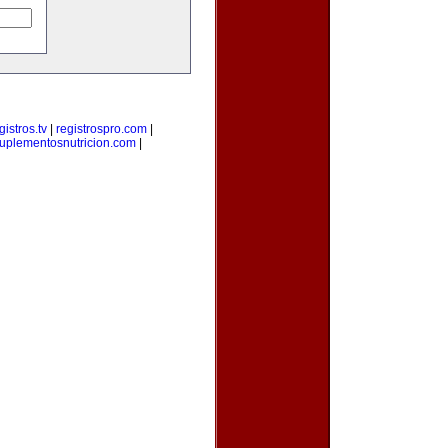
gistros.tv
|
registrospro.com
|
uplementosnutricion.com
|