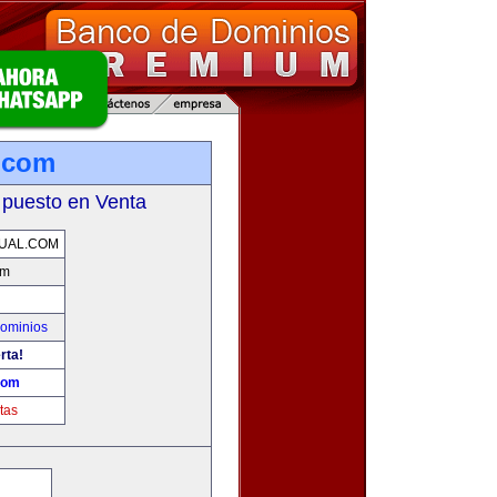
l.com
 puesto en Venta
UAL.COM
om
ominios
rta!
.com
tas