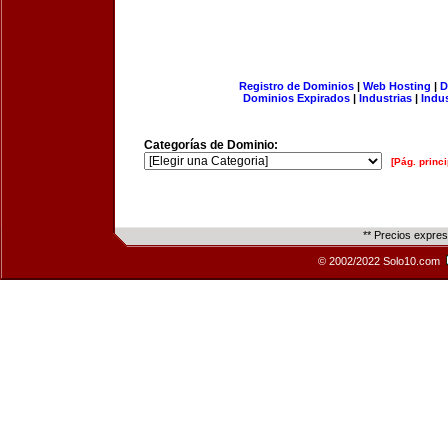
Registro de Dominios
|
Web Hosting
|
D
Dominios Expirados
|
Industrias
|
Indu
Categorías de Dominio:
[Pág. princi
** Precios expre
© 2002/2022 Solo10.com