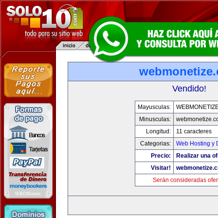
webmonetize
Vendido!
Mayusculas:
WEBMONETIZ
Minusculas:
webmonetize.c
Longitud:
11 caracteres
Categorias:
Web Hosting y 
Precio:
Realizar una of
Visitar!
webmonetize.
Serán consideradas ofer