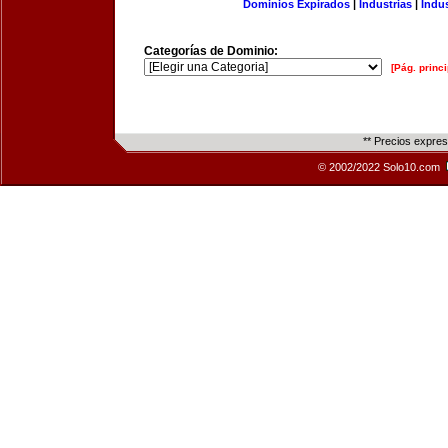
Dominios Expirados
|
Industrias
|
Indu
Categorías de Dominio:
[Pág. princi
** Precios expre
© 2002/2022 Solo10.com