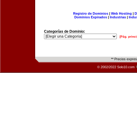
Registro de Dominios
|
Web Hosting
|
D
Dominios Expirados
|
Industrias
|
Indu
Categorías de Dominio:
[Pág. princi
** Precios expre
© 2002/2022 Solo10.com