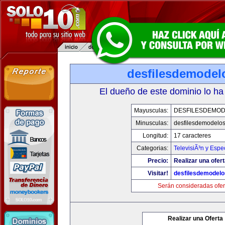
desfilesdemodel
El dueño de este dominio lo ha
Mayusculas:
DESFILESDEMO
Minusculas:
desfilesdemodelo
Longitud:
17 caracteres
Categorias:
TelevisiÃ³n y Espe
Precio:
Realizar una ofert
Visitar!
desfilesdemodel
Serán consideradas ofer
Realizar una Oferta