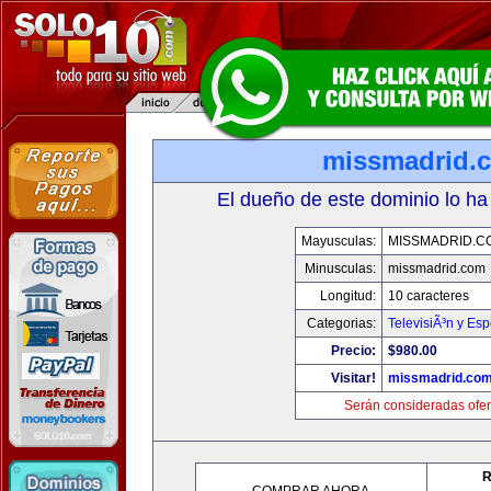
missmadrid.
El dueño de este dominio lo ha
Mayusculas:
MISSMADRID.C
Minusculas:
missmadrid.com
Longitud:
10 caracteres
Categorias:
TelevisiÃ³n y Esp
Precio:
$980.00
Visitar!
missmadrid.co
Serán consideradas ofer
R