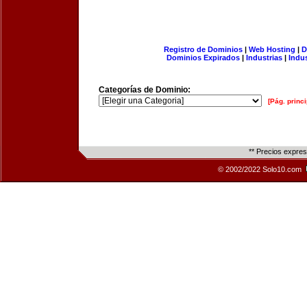
Registro de Dominios
|
Web Hosting
|
D
Dominios Expirados
|
Industrias
|
Indu
Categorías de Dominio:
[Pág. princi
** Precios expre
© 2002/2022 Solo10.com