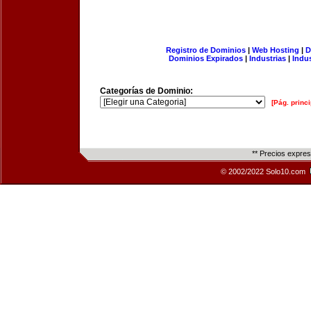
Registro de Dominios
|
Web Hosting
|
D
Dominios Expirados
|
Industrias
|
Indu
Categorías de Dominio:
[Pág. princi
** Precios expre
© 2002/2022 Solo10.com