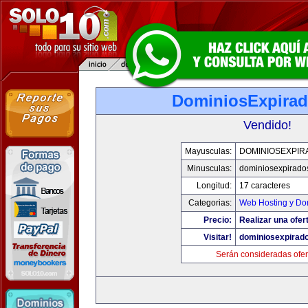
DominiosExpirad
Vendido!
Mayusculas:
DOMINIOSEXPIR
Minusculas:
dominiosexpirados
Longitud:
17 caracteres
Categorias:
Web Hosting y Do
Precio:
Realizar una ofer
Visitar!
dominiosexpirado
Serán consideradas ofer