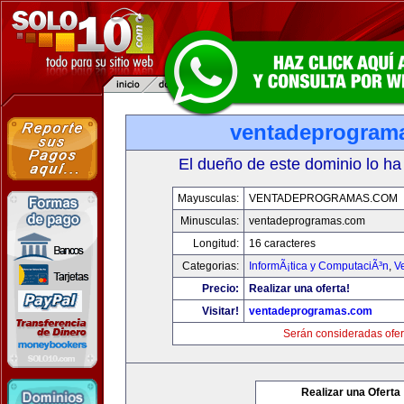
ventadeprogram
El dueño de este dominio lo ha
Mayusculas:
VENTADEPROGRAMAS.COM
Minusculas:
ventadeprogramas.com
Longitud:
16 caracteres
Categorias:
InformÃ¡tica y ComputaciÃ³n
,
V
Precio:
Realizar una oferta!
Visitar!
ventadeprogramas.com
Serán consideradas ofer
Realizar una Oferta