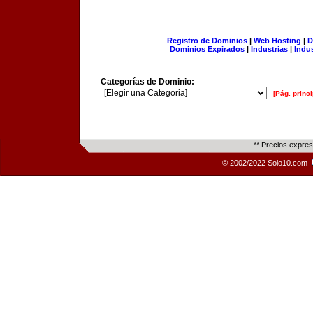
Registro de Dominios
|
Web Hosting
|
D
Dominios Expirados
|
Industrias
|
Indu
Categorías de Dominio:
[Pág. princi
** Precios expre
© 2002/2022 Solo10.com