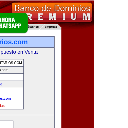
arios.com
 puesto en Venta
ITARIOS.COM
os.com
ad
ios.com
tas