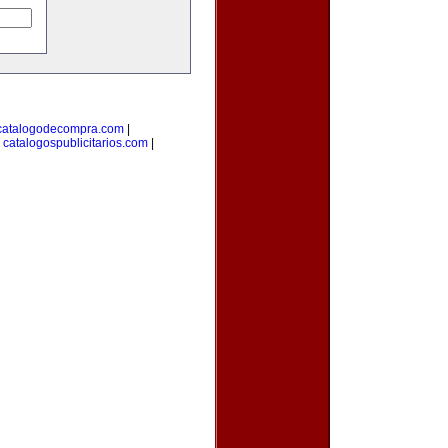
catalogodecompra.com
|
|
catalogospublicitarios.com
|