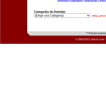
Dominios Expirados
|
Industrias
|
Indu
Categorías de Dominio:
[Pág. princi
** Precios expre
© 2002/2022 Solo10.com