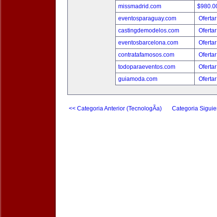
missmadrid.com
$980.
eventosparaguay.com
Ofertar
castingdemodelos.com
Ofertar
eventosbarcelona.com
Ofertar
contratafamosos.com
Ofertar
todoparaeventos.com
Ofertar
guiamoda.com
Ofertar
<< Categoria Anterior (TecnologÃ­a)
Categoria Siguie