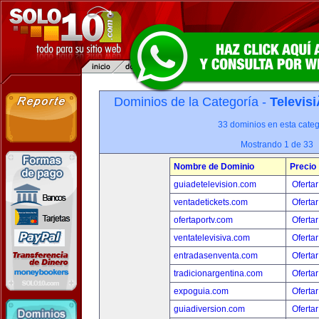
Dominios de la Categoría -
Televis
33 dominios en esta categ
Mostrando 1 de 33
Nombre de Dominio
Precio
guiadetelevision.com
Ofertar
ventadetickets.com
Ofertar
ofertaportv.com
Ofertar
ventatelevisiva.com
Ofertar
entradasenventa.com
Ofertar
tradicionargentina.com
Ofertar
expoguia.com
Ofertar
guiadiversion.com
Ofertar