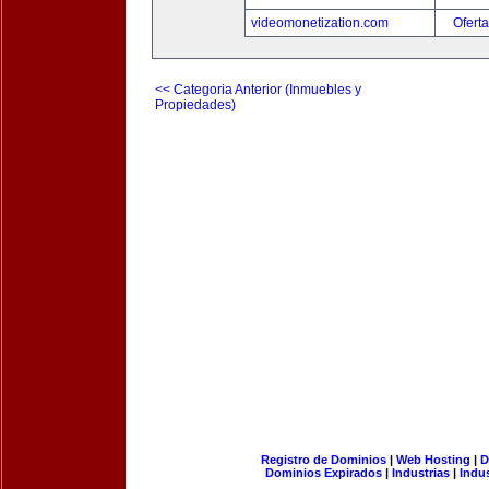
videomonetization.com
Oferta
<< Categoria Anterior (Inmuebles y
Propiedades)
Registro de Dominios
|
Web Hosting
|
D
Dominios Expirados
|
Industrias
|
Indu