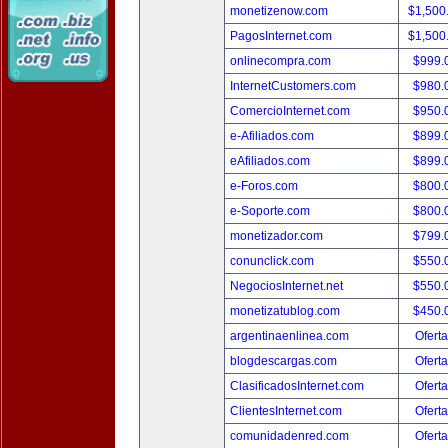
monetizenow.com
$1,500
PagosInternet.com
$1,500
onlinecompra.com
$999.
InternetCustomers.com
$980.
ComercioInternet.com
$950.
e-Afiliados.com
$899.
eAfiliados.com
$899.
e-Foros.com
$800.
e-Soporte.com
$800.
monetizador.com
$799.
conunclick.com
$550.
NegociosInternet.net
$550.
monetizatublog.com
$450.
argentinaenlinea.com
Oferta
blogdescargas.com
Oferta
ClasificadosInternet.com
Oferta
ClientesInternet.com
Oferta
comunidadenred.com
Oferta