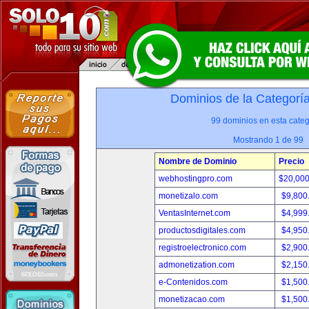
Dominios de la Categorí
99 dominios en esta categ
Mostrando 1 de 99
Nombre de Dominio
Precio
webhostingpro.com
$20,00
monetizalo.com
$9,800
VentasInternet.com
$4,999
productosdigitales.com
$4,950
registroelectronico.com
$2,900
admonetization.com
$2,150
e-Contenidos.com
$1,500
monetizacao.com
$1,500