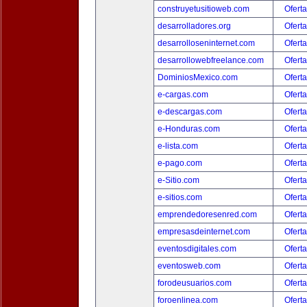
construyetusitioweb.com
Oferta
desarrolladores.org
Oferta
desarrolloseninternet.com
Oferta
desarrollowebfreelance.com
Oferta
DominiosMexico.com
Oferta
e-cargas.com
Oferta
e-descargas.com
Oferta
e-Honduras.com
Oferta
e-lista.com
Oferta
e-pago.com
Oferta
e-Sitio.com
Oferta
e-sitios.com
Oferta
emprendedoresenred.com
Oferta
empresasdeinternet.com
Oferta
eventosdigitales.com
Oferta
eventosweb.com
Oferta
forodeusuarios.com
Oferta
foroenlinea.com
Oferta