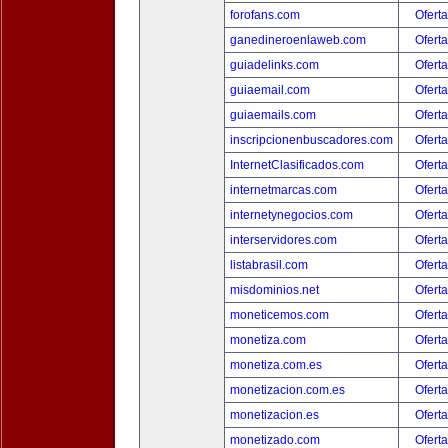
forofans.com
Oferta
ganedineroenlaweb.com
Oferta
guiadelinks.com
Oferta
guiaemail.com
Oferta
guiaemails.com
Oferta
inscripcionenbuscadores.com
Oferta
InternetClasificados.com
Oferta
internetmarcas.com
Oferta
internetynegocios.com
Oferta
interservidores.com
Oferta
listabrasil.com
Oferta
misdominios.net
Oferta
moneticemos.com
Oferta
monetiza.com
Oferta
monetiza.com.es
Oferta
monetizacion.com.es
Oferta
monetizacion.es
Oferta
monetizado.com
Oferta