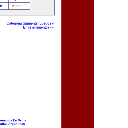
r!
Vendido!
Categoria Siguiente (Juegos y
Entretenimiento) >>
ominios En Venta
strias Argentinas