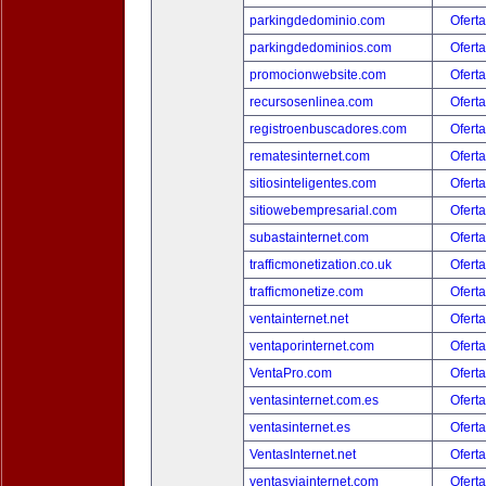
parkingdedominio.com
Oferta
parkingdedominios.com
Oferta
promocionwebsite.com
Oferta
recursosenlinea.com
Oferta
registroenbuscadores.com
Oferta
rematesinternet.com
Oferta
sitiosinteligentes.com
Oferta
sitiowebempresarial.com
Oferta
subastainternet.com
Oferta
trafficmonetization.co.uk
Oferta
trafficmonetize.com
Oferta
ventainternet.net
Oferta
ventaporinternet.com
Oferta
VentaPro.com
Oferta
ventasinternet.com.es
Oferta
ventasinternet.es
Oferta
VentasInternet.net
Oferta
ventasviainternet.com
Oferta