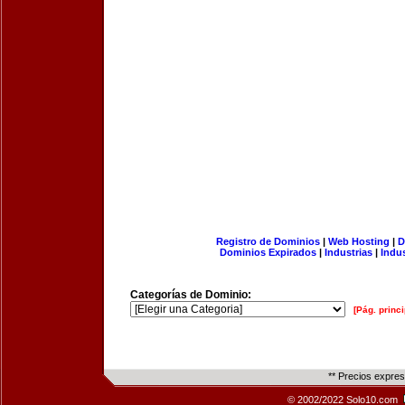
Registro de Dominios
|
Web Hosting
|
D
Dominios Expirados
|
Industrias
|
Indu
Categorías de Dominio:
[Pág. princi
** Precios expre
© 2002/2022 Solo10.com