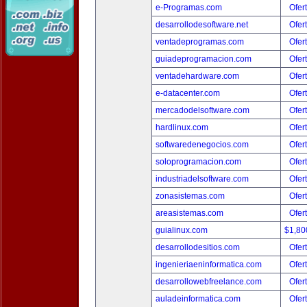
e-Programas.com
Ofer
desarrollodesoftware.net
Ofer
ventadeprogramas.com
Ofer
guiadeprogramacion.com
Ofer
ventadehardware.com
Ofer
e-datacenter.com
Ofer
mercadodelsoftware.com
Ofer
hardlinux.com
Ofer
softwaredenegocios.com
Ofer
soloprogramacion.com
Ofer
industriadelsoftware.com
Ofer
zonasistemas.com
Ofer
areasistemas.com
Ofer
guialinux.com
$1,80
desarrollodesitios.com
Ofer
ingenieriaeninformatica.com
Ofer
desarrollowebfreelance.com
Ofer
auladeinformatica.com
Ofer