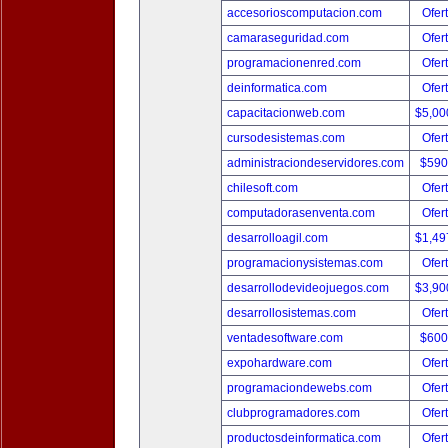
accesorioscomputacion.com
Ofer
camaraseguridad.com
Ofer
programacionenred.com
Ofer
deinformatica.com
Ofer
capacitacionweb.com
$5,00
cursodesistemas.com
Ofer
administraciondeservidores.com
$590
chilesoft.com
Ofer
computadorasenventa.com
Ofer
desarrolloagil.com
$1,49
programacionysistemas.com
Ofer
desarrollodevideojuegos.com
$3,90
desarrollosistemas.com
Ofer
ventadesoftware.com
$600
expohardware.com
Ofer
programaciondewebs.com
Ofer
clubprogramadores.com
Ofer
productosdeinformatica.com
Ofer