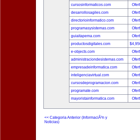
cursosinformaticos.com
Ofer
desarrollosagiles.com
Ofer
directorioinformatico.com
Ofer
programasysistemas.com
Ofer
guiaitapema.com
Ofer
productosdigitales.com
$4,95
e-objects.com
Ofer
administraciondesistemas.com
Ofer
empresadeinformatica.com
Ofer
inteligenciavirtual.com
Ofer
cursosdeprogramacion.com
Ofer
programate.com
Ofer
mayoristainformatica.com
Ofer
<< Categoria Anterior (InformaciÃ³n y
Noticias)