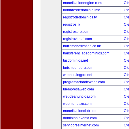
monetizationengine.com
Ofe
nombresdedominio.info
Ofe
registrodedominios.tv
Ofe
registros.tv
Ofe
registrospro.com
Ofe
registrovirtual.com
Ofe
trafficmonetization.co.uk
Ofe
transferenciadedominios.com
Ofe
tusdominios.net
Ofe
turismoenperu.com
Ofe
webhostingpro.net
Ofe
programaciondewebs.com
Ofe
tuempresaweb.com
Ofe
webdeanuncios.com
Ofe
webmonetize.com
Ofe
monetizationclub.com
Ofe
dominioalaventa.com
Ofe
servidoresinternet.com
Ofe