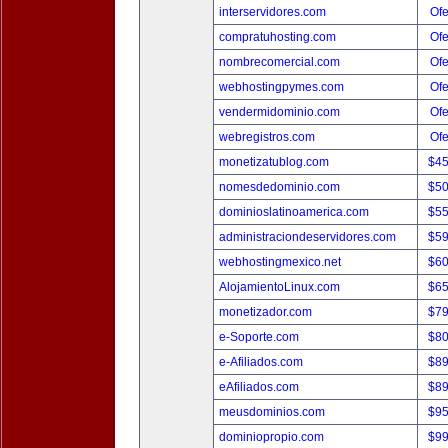
interservidores.com
Ofe
compratuhosting.com
Ofe
nombrecomercial.com
Ofe
webhostingpymes.com
Ofe
vendermidominio.com
Ofe
webregistros.com
Ofe
monetizatublog.com
$4
nomesdedominio.com
$5
dominioslatinoamerica.com
$5
administraciondeservidores.com
$5
webhostingmexico.net
$6
AlojamientoLinux.com
$6
monetizador.com
$7
e-Soporte.com
$8
e-Afiliados.com
$8
eAfiliados.com
$8
meusdominios.com
$9
dominiopropio.com
$9