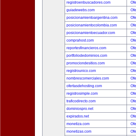
registroenbuscadores.com
Ofe
guiadewebs.com
Ofe
posicionamientoargentina.com
Ofe
posicionamientocolombia.com
Ofe
posicionamientoecuador.com
Ofe
comprahost.com
Ofe
reportesfinancieros.com
Ofe
portfoliodedominios.com
Ofe
promociondesitios.com
Ofe
registrounico.com
Ofe
nombrescomerciales.com
Ofe
ofertasdehosting.com
Ofe
registrosimple.com
Ofe
traficodirecto.com
Ofe
dominiospro.net
Ofe
expirados.net
Ofe
monetiza.com
Ofe
monetizas.com
Ofe