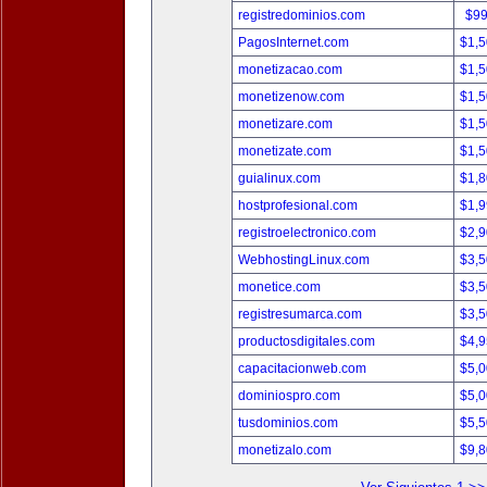
registredominios.com
$9
PagosInternet.com
$1,
monetizacao.com
$1,
monetizenow.com
$1,
monetizare.com
$1,
monetizate.com
$1,
guialinux.com
$1,
hostprofesional.com
$1,
registroelectronico.com
$2,
WebhostingLinux.com
$3,
monetice.com
$3,
registresumarca.com
$3,
productosdigitales.com
$4,
capacitacionweb.com
$5,
dominiospro.com
$5,
tusdominios.com
$5,
monetizalo.com
$9,